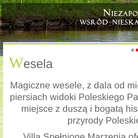
W
esela
Magiczne wesele, z dala od mie
piersiach widoki Poleskiego 
miejsce z duszą i bogatą his
przyrody Polesk
Villa Spełnione Marzenia of